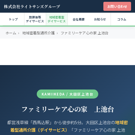
株式会社ライトサンズグループ
お問い合わせ
放課後等
地域密着型
トップ
会社概要
お知らせ
コラム
デイサービス
デイサービス
ホーム
›
地域密着型通所介護
›
ファミリーケア心の家 上池台
KAMIIKEDA / 大田区上池台
ファミリーケア心の家 上池台
都営浅草線「西馬込駅」から徒歩約5分。大田区上池台の
地域密
着型通所介護（デイサービス）
「ファミリーケア心の家 上池