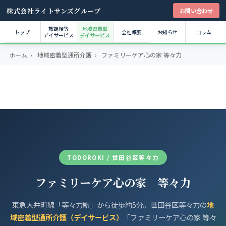
株式会社ライトサンズグループ
お問い合わせ
放課後等
地域密着型
トップ
会社概要
お知らせ
コラム
デイサービス
デイサービス
ホーム
›
地域密着型通所介護
›
ファミリーケア心の家 等々力
TODOROKI / 世田谷区等々力
ファミリーケア心の家 等々力
東急大井町線「等々力駅」から徒歩約5分。世田谷区等々力の
地
域密着型通所介護（デイサービス）
「ファミリーケア心の家 等々