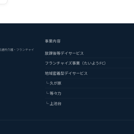
事業内容
型通所介護・フランチャイ
放課後等デイサービス
フランチャイズ事業（たいようFC）
地域密着型デイサービス
└ 久が原
└ 等々力
└ 上池台