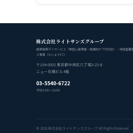
株式会社ライトサンズグループ
放課後等デイサービス（重症心身障害・医療的ケア児対応）・地域密着
ズ事業（たいようFC）
〒104-0032 東京都中央区八丁堀3-23-8
ニュー石橋ビル4階
03-5540-6722
平日 9:00〜16:00
© 2026 株式会社ライトサンズグループ All Rights Reserved.